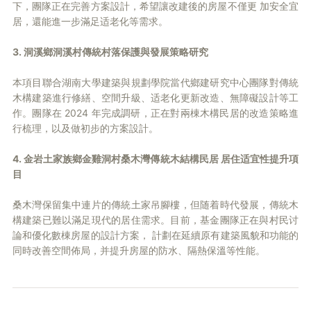
下，團隊正在完善方案設計，希望讓改建後的房屋不僅更 加安全宜
居，還能進一步滿足适老化等需求。
3. 洞溪鄉洞溪村傳統村落保護與發展策略研究
本項目聯合湖南大學建築與規劃學院當代鄉建研究中心團隊對傳統
木構建築進行修繕、空間升級、适老化更新改造、無障礙設計等工
作。團隊在 2024 年完成調研，正在對兩棟木構民居的改造策略進
行梳理，以及做初步的方案設計。
4. 金岩土家族鄉金雞洞村桑木灣傳統木結構民居 居住适宜性提升項
目
桑木灣保留集中連片的傳統土家吊腳樓，但随着時代發展，傳統木
構建築已難以滿足現代的居住需求。目前，基金團隊正在與村民讨
論和優化數棟房屋的設計方案， 計劃在延續原有建築風貌和功能的
同時改善空間佈局，并提升房屋的防水、隔熱保溫等性能。