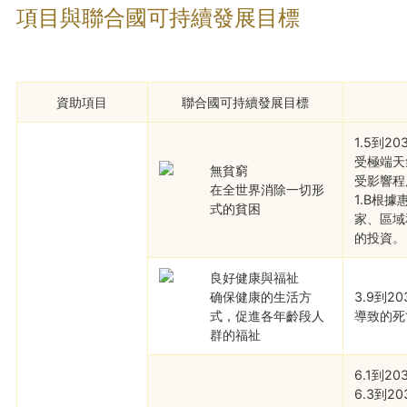
項目與聯合國可持續發展目標
資助項目
聯合國可持續發展目標
1.5到
受極端天
無貧窮
受影響程
在全世界消除一切形
1.B根
式的貧困
家、區域
的投資。
良好健康與福祉
确保健康的生活方
3.9到
式，促進各年齡段人
導致的死
群的福祉
6.1到
6.3到