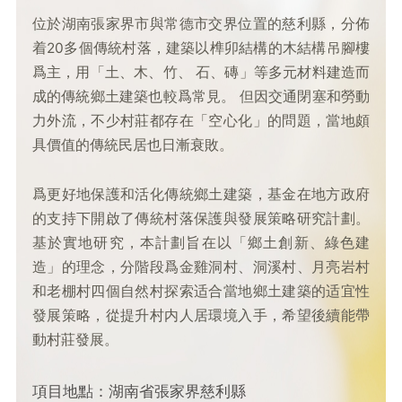
位於湖南張家界市與常德市交界位置的慈利縣，分佈
着20多個傳統村落，建築以榫卯結構的木結構吊腳樓
爲主，用「土、木、竹、 石、磚」等多元材料建造而
成的傳統鄉土建築也較爲常見。 但因交通閉塞和勞動
力外流，不少村莊都存在「空心化」的問題，當地頗
具價值的傳統民居也日漸衰敗。
爲更好地保護和活化傳統鄉土建築，基金在地方政府
的支持下開啟了傳統村落保護與發展策略研究計劃。
基於實地研究，本計劃旨在以「鄉土創新、綠色建
造」的理念，分階段爲金雞洞村、洞溪村、月亮岩村
和老棚村四個自然村探索适合當地鄉土建築的适宜性
發展策略，從提升村内人居環境入手，希望後續能帶
動村莊發展。
項目地點：湖南省張家界慈利縣