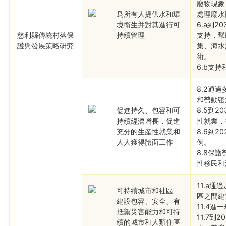
廢物現象
爲所有人提供水和環
處理廢水
境衛生并對其進行可
6.a到
慈利縣傳統村落保
持續管理
支持，幫
護與發展策略研究
集、海水
術。
6.b支
8.2通
和勞動密
促進持久、包容和可
8.5到
持續經濟增長，促進
性就業，
充分的生産性就業和
8.6到
人人獲得體面工作
例。
8.8保
性移民和
11.a
可持續城市和社區
區之間建
建設包容、安全、有
11.4
抵禦災害能力和可持
11.7
續的城市和人類住區