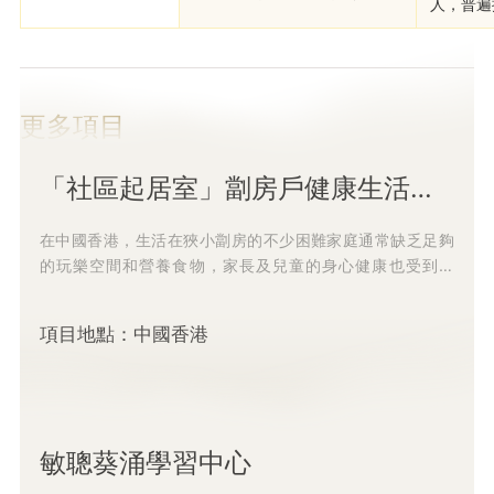
人，普遍
更多項目
「社區起居室」劏房戶健康生活有營兒童支持計劃
在中國香港，生活在狹小劏房的不少困難家庭通常缺乏足夠
的玩樂空間和營養食物，家長及兒童的身心健康也受到影
響。 爲改善劏房家庭的營養狀況，打造延伸的活動空間提升
生活...
項目地點：中國香港
敏聰葵涌學習中心