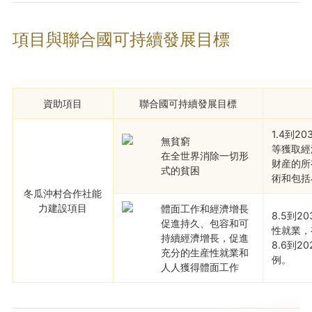
項目與聯合國可持續發展目標
資助項目
聯合國可持續發展目標
1.4到
無貧窮
等獲取經
在全世界消除一切形
财産的所
式的貧困
術和包括
冬瓜沖村合作社能
力建設項目
體面工作和經濟增長
8.5到
促進持久、包容和可
性就業，
持續經濟增長，促進
8.6到
充分的生産性就業和
例。
人人獲得體面工作