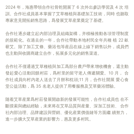
2024 年，海惠帶領合作社骨乾開展了 6 次外出參訪學習及 4 次 培
訓。合作社成員基本掌握了艾草種植與基礎加工技術，同時 也聽取
專家意見開拓銷售思路，爲發展艾草産業奠定了基礎。
合作社逐步建立起内部治理及組織架構，并積極推動各項管理制度
的規範化。在過去的一年，合作社帶動本地村民全年共種 植 22 畝
蕲艾。除了加工艾條、藥浴包等産品在線上線下銷售以外，成員們
也主動與收購商建立合作，拓展多元化的銷售渠道。
合作社不僅通過艾草種植與加工爲部分農戶帶來增收機會，還主動
發起愛心活動回饋村莊，爲村里的留守老人傳遞關愛。10 月， 合
作社成員向村内老人送去了月餅和枕頭;11 月，合作社開展 愛心食
堂公益活動，爲 35 名老人提供了用餐服務及艾草藥浴體驗。
随着艾草産業爲村莊發展開啟新的發展可能性，合作社成員也 在不
斷摸索與總結經驗，未來将在艾草品質與産量、深加工技術、 合作
社内部治理、品牌建設與營銷、優化産業價值鏈等方面繼 續努力，
進一步擴大艾草産業的影響力，惠及更多村民。