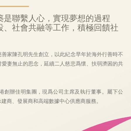
築是聯繫人心，實現夢想的過程
設、社會共融等工作，積極回饋社
慈善家陳孔明先生創立，以此紀念早年於海外行善時不
對愛妻無止的思念，延續二人慈悲爲懷、扶弱濟困的共
香港創辦佳明集團，現爲公司主席及執行董事。屬下公
承建商、發展商和高端數據中心供應商服務。