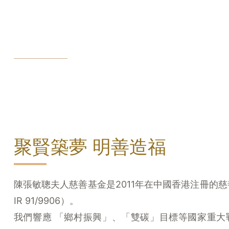
首頁
//
基金和創始人
聚賢築夢 明善造福​
陳張敏聰夫人慈善基金是2011年在中國香港注冊的
IR 91/9906）。
我們響應 「鄉村振興」、「雙碳」目標等國家重大