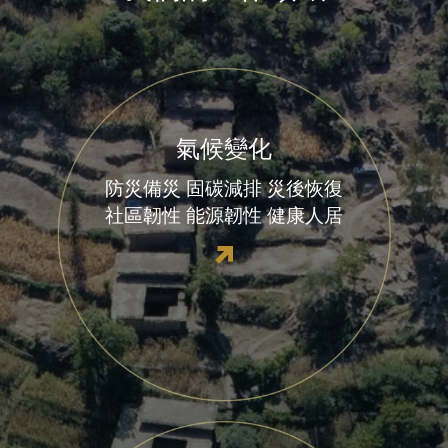
氣候變化
防災備災
固碳減排
災後恢復
社區韌性
能源韌性
健康人居