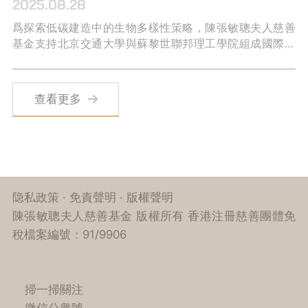
2025.08.28
爲探索低碳建造中的生物多樣性策略，陳張敏聰夫人慈善
基金支持北京交通大學與蘇黎世聯邦理工學院組成國際高
校聯合團隊TEAM BJTU+ETH，基於“BIO-有機建築一體
化”理念設計建造房屋，并以此參與首屆可持續未來挑戰賽
（SFC）。
查看更多
隐私政策
·
免責聲明
·
版權聲明
陳張敏聰夫人慈善基金 版權所有 香港注冊慈善團體免
稅檔案編號：91/9906
掃一掃關注