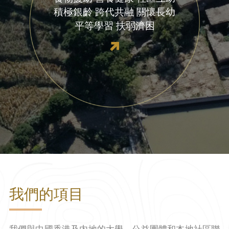
積極銀齡
跨代共融
關懷長幼
平等學習
扶弱濟困
我們的項目