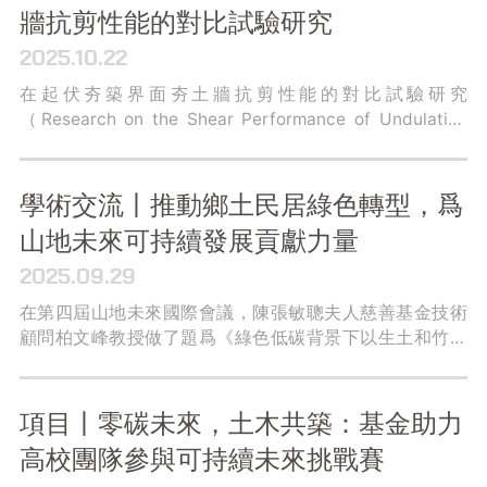
牆抗剪性能的對比試驗研究
2025.10.22
在起伏夯築界面夯土牆抗剪性能的對比試驗研究
（Research on the Shear Performance of Undulating
Jointed Rammed Earth Walls with Comparative Tests）
中，研究團隊分析了傳統夯土牆的抗震破壞特征及構造機
制，發現傳統的水平夯築界面夯土牆抵禦水平地震作用的
學術交流丨推動鄉土民居綠色轉型，爲
能力較差。爲應對這一問題，本研究建造了夯築界面形态
山地未來可持續發展貢獻力量
不同的夯土牆，對三組共六個試驗牆進行了對比測試。
2025.09.29
在第四屆山地未來國際會議，陳張敏聰夫人慈善基金技術
顧問柏文峰教授做了題爲《綠色低碳背景下以生土和竹子
爲主要建材的民居韌性提升》的主旨演講，通過分享基金
聯合昆明理工大學近年來開展的研究與示範項目，希望爲
未來的山地人居建設提供技術借鑒。
項目丨零碳未來，土木共築：基金助力
高校團隊參與可持續未來挑戰賽