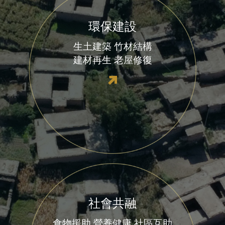
環保建設
生土建築
竹材結構
建材再生
老屋修復
社會共融
食物援助
營養健康
社區互助