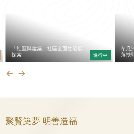
「社區與建築」社區全面性發展
冬瓜
探索
落扶
進行中
聚賢築夢 明善造福​